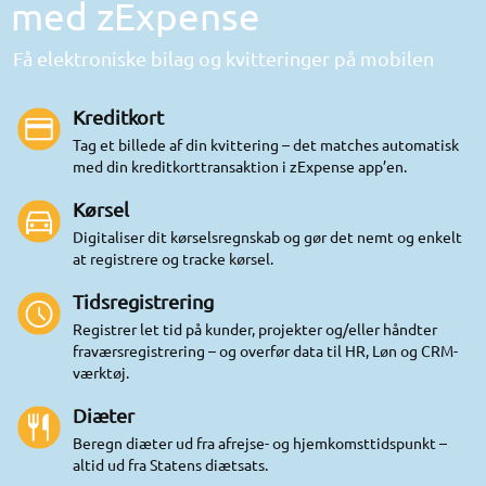
med zExpense
Få elektroniske bilag og kvitteringer på mobilen
Kreditkort
Tag et billede af din kvittering – det matches automatisk
med din kreditkorttransaktion i zExpense app’en.
Kørsel
Digitaliser dit kørselsregnskab og gør det nemt og enkelt
at registrere og tracke kørsel.
Tids­registrering
Registrer let tid på kunder, projekter og/eller håndter
fraværsregistrering – og overfør data til HR, Løn og CRM-
værktøj.
Diæter
Beregn diæter ud fra afrejse- og hjemkomsttidspunkt –
altid ud fra Statens diætsats.